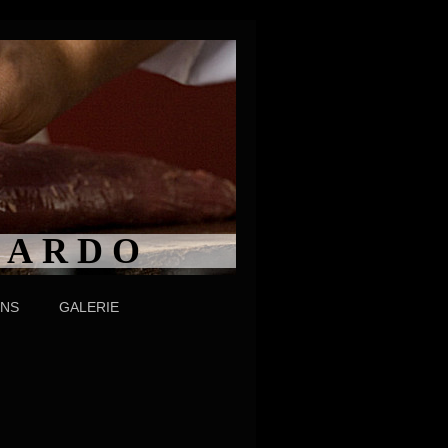
N A R D O
UNS
GALERIE