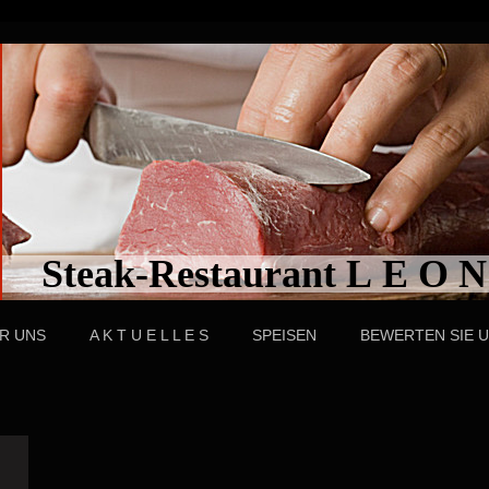
Steak-Restaurant L E O 
R UNS
A K T U E L L E S
SPEISEN
BEWERTEN SIE 