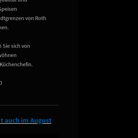
Speisen
tadtgrenzen von Roth
hen.
 Sie sich von
rwöhnen
 Küchenchefin.
O
t auch im August