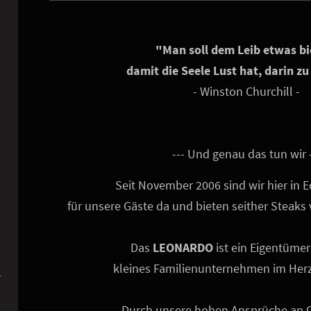
"Man soll dem Leib etwas bi
damit die Seele Lust hat, darin z
- Winston Churchill -
h
--- Und genau das tun wir -
Seit November 2006 sind wir hier in
für unsere Gäste da und bieten seither Steaks 
Das
LEONARDO
ist ein Eigentümer
kleines Familienunternehmen im Her
r
Durch unsere hohen Ansprüche an Q