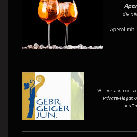
Aper
die al
Aperol mit 
Wir beziehen unse
Privatweingut G
aus T