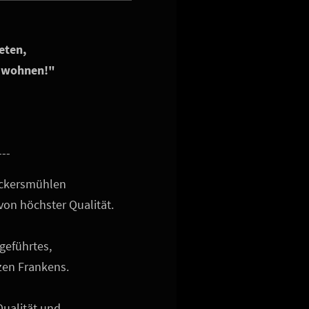
eten,
u wohnen!"
--
 Eckersmühlen
von höchster Qualität.
geführtes,
zen Frankens.
ualität und